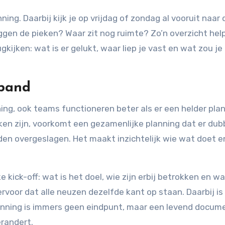
g. Daarbij kijk je op vrijdag of zondag al vooruit naar 
en de pieken? Waar zit nog ruimte? Zo’n overzicht help
ugkijken: wat is er gelukt, waar liep je vast en wat zou j
rband
ing, ook teams functioneren beter als er een helder plan 
ken zijn, voorkomt een gezamenlijke planning dat er dub
en overgeslagen. Het maakt inzichtelijk wie wat doet e
ick-off: wat is het doel, wie zijn erbij betrokken en wa
 ervoor dat alle neuzen dezelfde kant op staan. Daarbij is
lanning is immers geen eindpunt, maar een levend docum
randert.