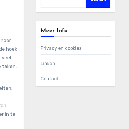
Meer Info
ander
Privacy en cookies
 de hoek
 veel
Linken
e taken,
Contact
eiten,
ren,
r in te