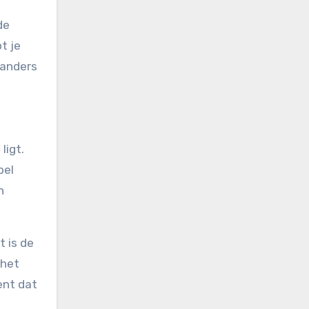
de
t je
e anders
ligt.
bel
n
t is de
 het
ent dat