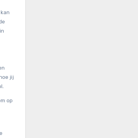
 kan
de
in
en
oe jij
l.
 om op
te