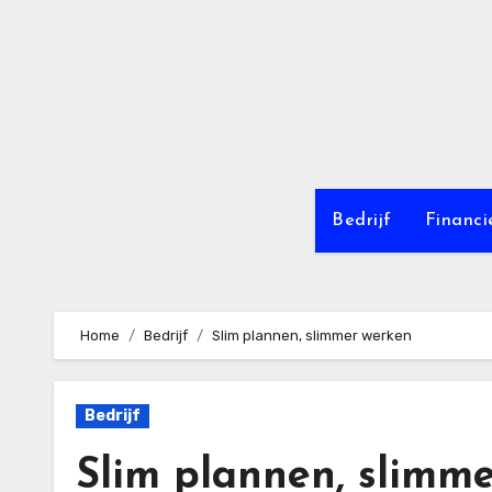
Ga
naar
de
inhoud
Bedrijf
Financi
Home
Bedrijf
Slim plannen, slimmer werken
Bedrijf
Slim plannen, slimm