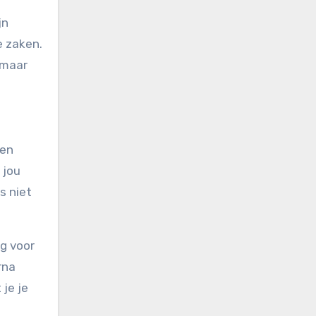
jn
e zaken.
, maar
ren
 jou
s niet
ag voor
rna
je je