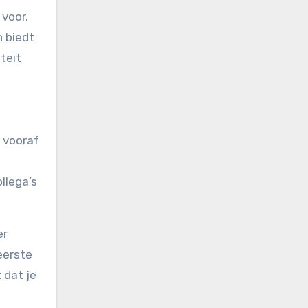
 voor.
n biedt
teit
r vooraf
llega’s
er
eerste
 dat je