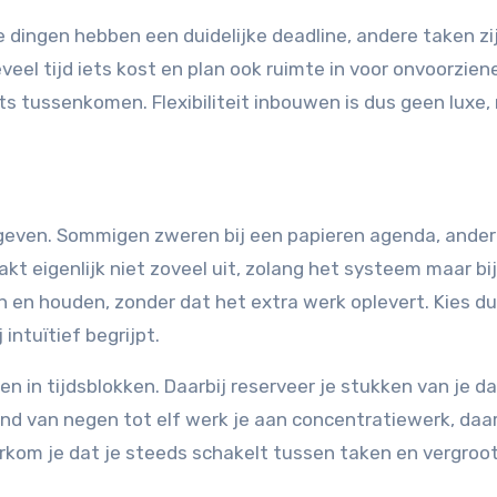
e dingen hebben een duidelijke deadline, andere taken zi
eveel tijd iets kost en plan ook ruimte in voor onvoorzien
iets tussenkomen. Flexibiliteit inbouwen is dus geen luxe
te geven. Sommigen zweren bij een papieren agenda, ande
akt eigenlijk niet zoveel uit, zolang het systeem maar bij
n en houden, zonder dat het extra werk oplevert. Kies du
 intuïtief begrijpt.
n in tijdsblokken. Daarbij reserveer je stukken van je d
end van negen tot elf werk je aan concentratiewerk, daa
kom je dat je steeds schakelt tussen taken en vergroot 