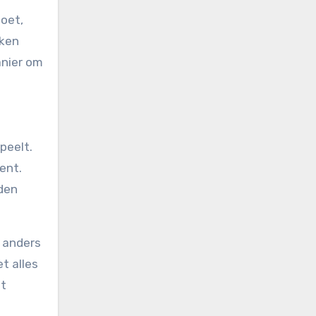
oet,
aken
anier om
peelt.
ent.
den
d anders
t alles
et