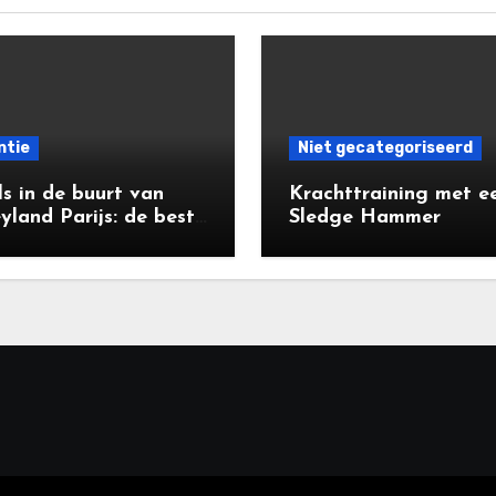
ntie
Niet gecategoriseerd
s in de buurt van
Krachttraining met e
yland Parijs: de beste
Sledge Hammer
s voor jouw vakantie