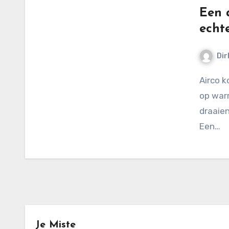
Een 
echt
Dir
Airco kopen slaapkamer, het lijkt zo vanzelfsprekend
op warm
draaien
Een…
Je Miste