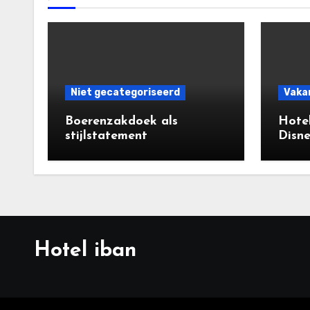
Niet gecategoriseerd
Vaka
Boerenzakdoek als
Hotel
stijlstatement
Disne
keuze
Hotel iban