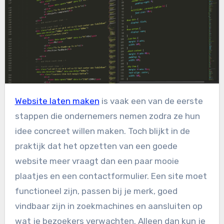
Website laten maken
is vaak een van de eerste
stappen die ondernemers nemen zodra ze hun
idee concreet willen maken. Toch blijkt in de
praktijk dat het opzetten van een goede
website meer vraagt dan een paar mooie
plaatjes en een contactformulier. Een site moet
functioneel zijn, passen bij je merk, goed
vindbaar zijn in zoekmachines en aansluiten op
wat je bezoekers verwachten. Alleen dan kun je