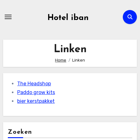
Ga
naar
Hotel iban
de
inhoud
Linken
Home
Linken
The Headshop
Paddo grow kits
bier kerstpakket
Zoeken