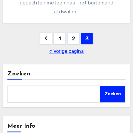
gedachten meteen naar het buitenland
afdwalen…
Berichten
1
2
3
paginering
« Vorige pagina
Zoeken
Zoeken
Meer Info