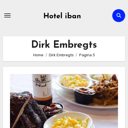
Ga
naar
Hotel iban
de
inhoud
Dirk Embregts
Home
Dirk Embregts
Pagina 3